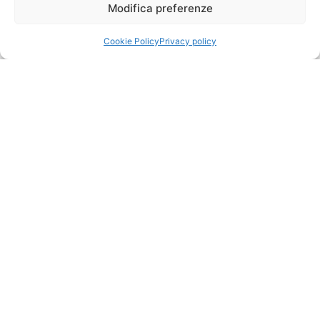
Modifica preferenze
Pulizia Dentale
Ortodonzia
Cookie Policy
Privacy policy
Osteopatia
Ortodonzia Invisibile
Ozonoterapia
Blog
Contattaci
Appuntamenti
Prenota un appuntamento
Chiama ora