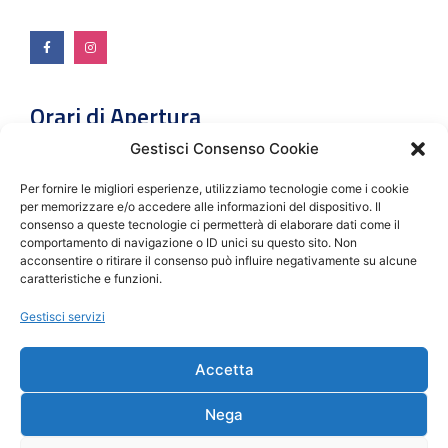
Orari di Apertura
Gestisci Consenso Cookie
Lunedì – Giovedì: 09:00 – 13:00/ 14:00-18:00
Per fornire le migliori esperienze, utilizziamo tecnologie come i cookie
per memorizzare e/o accedere alle informazioni del dispositivo. Il
Venerdì: 13:00-18:00
consenso a queste tecnologie ci permetterà di elaborare dati come il
comportamento di navigazione o ID unici su questo sito. Non
acconsentire o ritirare il consenso può influire negativamente su alcune
Sabato e Domenica: Chiuso
caratteristiche e funzioni.
Gestisci servizi
Menu
Accetta
Bambini
Nega
Adulti