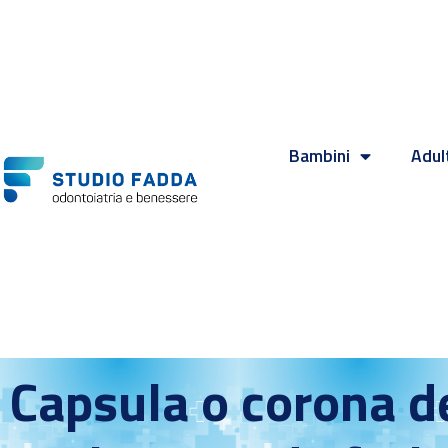
Bambini
Adul
Capsula o corona d