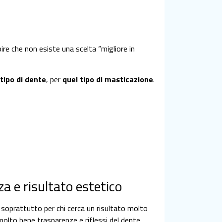
ire che non esiste una scelta “migliore in
 tipo di dente
, per
quel tipo di masticazione
.
a e risultato estetico
i, soprattutto per chi cerca un risultato molto
 molto bene trasparenze e riflessi del dente