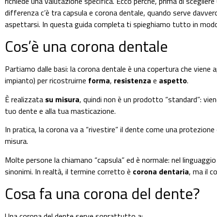
richiede una valutazione specifica. Ecco perché, prima di sceglier
differenza c’è tra capsula e corona dentale, quando serve davvero, 
aspettarsi. In questa guida completa ti spieghiamo tutto in modo
Cos’è una corona dentale
Partiamo dalle basi: la corona dentale è una copertura che viene 
impianto) per ricostruirne
forma
,
resistenza
e
aspetto
.
È realizzata
su misura
, quindi non è un prodotto “standard”: vie
tuo dente e alla tua masticazione.
In pratica, la corona va a “rivestire” il dente come una protezio
misura.
Molte persone la chiamano “capsula” ed è normale: nel linguagg
sinonimi. In realtà, il termine corretto è
corona dentaria
, ma il 
Cosa fa una corona del dente?
Una corona del dente serve soprattutto a: