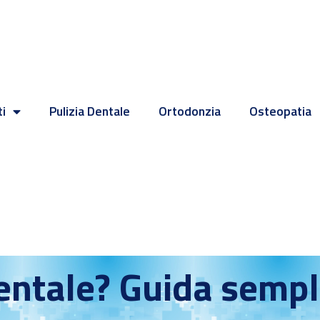
ti
Pulizia Dentale
Ortodonzia
Osteopatia
entale? Guida sempl