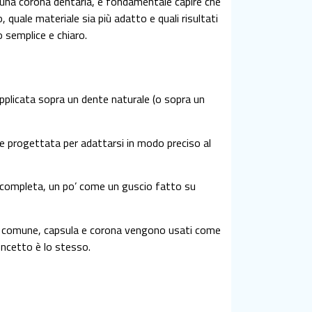
e una corona dentaria, è fondamentale capire che
quale materiale sia più adatto e quali risultati
 semplice e chiaro.
applicata sopra un dente naturale (o sopra un
ne progettata per adattarsi in modo preciso al
ne completa, un po’ come un guscio fatto su
io comune, capsula e corona vengono usati come
concetto è lo stesso.