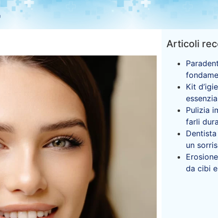
a
Articoli rec
Paradent
fondamen
Kit d’igi
essenzia
Pulizia i
farli du
Dentista
un sorri
Erosione
da cibi 